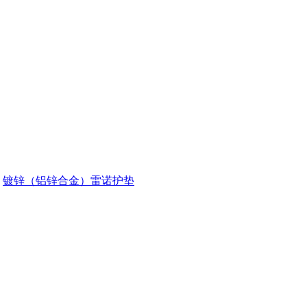
镀锌（铝锌合金）雷诺护垫