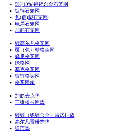
5%(10%)铝锌合金石笼网
镀锌石笼网
包(覆)塑石笼网
电焊石笼网
加筋石笼网
镀高尔凡格宾网
覆（包）塑格宾网
蜂巢格宾网
绿格网
塞克格宾网
镀锌格宾网
格宾网箱
加筋麦克垫
三维植被网垫
镀锌（铝锌合金）雷诺护垫
高尔凡雷诺护垫
绿滨垫