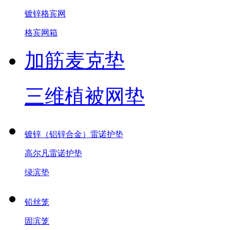
镀锌格宾网
格宾网箱
加筋麦克垫
三维植被网垫
镀锌（铝锌合金）雷诺护垫
高尔凡雷诺护垫
绿滨垫
铅丝笼
固滨笼