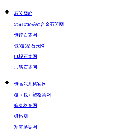
石笼网箱
5%(10%)铝锌合金石笼网
镀锌石笼网
包(覆)塑石笼网
电焊石笼网
加筋石笼网
镀高尔凡格宾网
覆（包）塑格宾网
蜂巢格宾网
绿格网
塞克格宾网