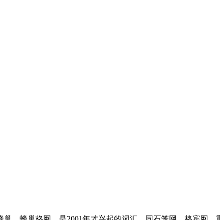
。蜂巢格网，是2001年才兴起的词汇，同石笼网，格宾网，