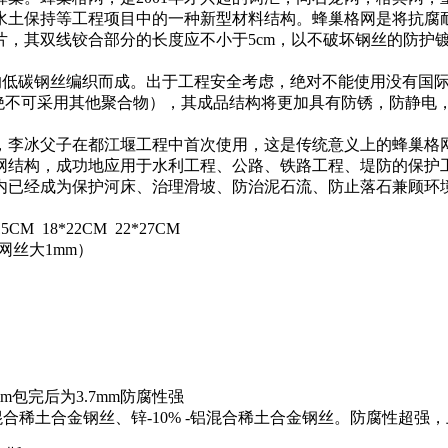
保持等工程项目中的一种新型材料结构。蜂巢格网是将抗腐耐磨
片，其双线铰合部分的长度应不小于5cm，以不破坏钢丝的防护
低碳钢丝编织而成。出于工程安全考虑，绝对不能使用没有国际
E（绝不可采用其他聚合物），其成品结构将更加具有防锈，防静
李冰父子在都江堰工程中首次使用，这是传统意义上的蜂巢格网
网结构，成功地应用于水利工程、公路、铁路工程、堤防的保护
内已经成为保护河床、治理滑坡、防治泥石流、防止落石兼顾环
5CM 18*22CM 22*27CM
网丝大1mm）
m包完后为3.7mm防腐性强
土合金钢丝、锌-10% -铝混合稀土合金钢丝。防腐性超强，上锌量3