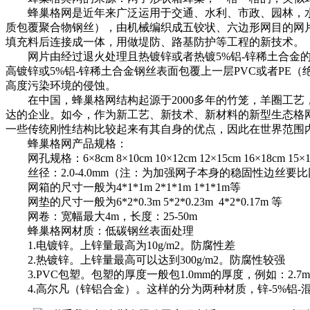
蜂巢格网是近年来广泛运用于交通、水利、市政、园林，水土
质包覆聚合物钢丝），由机械编织成五铰状、六边形网目的网
填充料后连接成一体，用做堤防、路基防护等工程的新技术。
网片由经过退火处理且热镀锌或者热镀5%铝-锌稀土合金的
高镀锌或5%铝-锌稀土合金钢丝表面包覆上一层PVC或者P
高度污染环境的侵蚀。
在中国，蜂巢格网结构起源于2000多年的竹笼，羊圈工艺，
达的企业。如今，作为新工艺、新技术、新材料的新型生态格
一些传统刚性结构比较起来有其自身的优点，因此在世界范围
蜂巢格网产品规格：
网孔规格：6×8cm 8×10cm 10×12cm 12×15cm 16×18cm 15×1
丝径：2.0-4.0mm（注：为加强网子本身的稳固性边丝要比
网箱的尺寸一般为4*1*1m 2*1*1m 1*1*1m等
网垫的尺寸一般为6*2*0.3m 5*2*0.23m 4*2*0.17m 等
网卷：宽幅最大4m，长度：25-50m
蜂巢格网材质：低碳钢丝表面处理
1.电镀锌。上锌量最高为10g/m2。防腐性差
2.热镀锌。上锌量最高可以达到300g/m2。防腐性较强
3.PVC包塑。包塑的厚度一般包1.0mm的厚度，例如：2.7m
4.高尔凡（锌铝合金）。这样的分为两种材质，锌-5%铝-混合稀