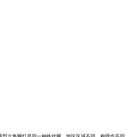
重型六角网灯是同一种铁丝网。地区区域不同，称呼也不同。