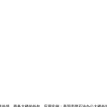
筑外墙，商务大楼的外包。应用实例：美国壳牌石油办公大楼外