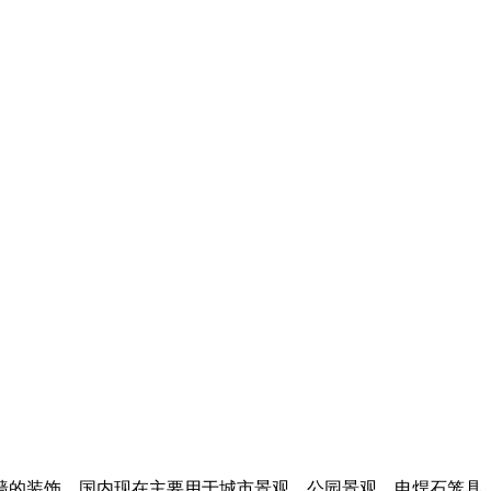
墙的装饰，国内现在主要用于城市景观，公园景观。电焊石笼具