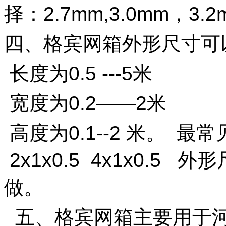
择：
2.7mm
,3.0mm
，
3.2
四、格宾网箱外形尺寸可
长度为
0.5 ---5
米
宽度为
0.2——2
米
高度为
0.1--2
米
。
最常
2x1x0.5 4x1x0.5
外形
做。
五、格宾网箱主要用于河