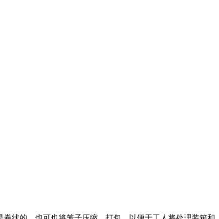
是卷状的，也可也将笼子压缩、打包，以便于工人将处理装箱和