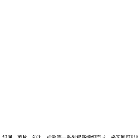
、织网、剪片、勾边、检验等一系列程序编织而成。格宾网可以