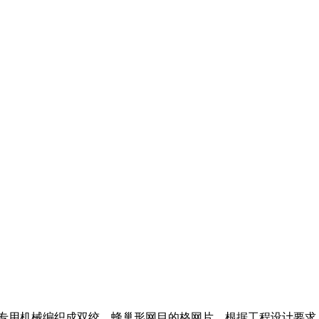
由专用机械编织成双绞、蜂巢形网目的格网片，根据工程设计要求