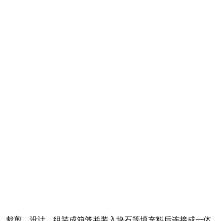
，裁剪、设计、组装成箱笼并装入块石等填充料后连接成一体