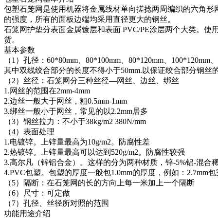
包塑石笼网是使用机器将金属线材单向搓捻两周编织的六角形网(六
的强度，所有的面板边端均采用直径更大的钢丝。
石笼网护垫分表面金属镀层和表面 PVC/PE涂层两个大类
货。
基本参数
（1）孔径：60*80mm、80*100mm、80*120mm、100*120mm、1
其中双线绞合部分的长度不得小于50mm.以保证绞合部分钢丝
（2）丝径：石笼网分三种丝径—网丝、边丝、绑丝
1.网丝的范围在2mm-4mm
2.边丝一般大于网丝，粗0.5mm-1mm
3.绑丝一般小于网丝，常见的以2.2mm居多
（3）钢丝拉力：不小于38kg/m2 380N/mm
（4）表面处理
1.电镀锌。上锌量最高为10g/m2。防腐性差
2.热镀锌。上锌量最高可以达到520g/m2。防腐性较强
3.高尔凡（锌铝合金）。这样的分为两种材质，锌-5%铝-混合
4.PVC包塑。包塑的厚度一般包1.0mm的厚度，例如：2.7mm包
（5）隔断：在石笼网的长的方向上每一米加上一个隔断
（6）尺寸：可定做
（7）孔径、丝径所对照的范围
功能用途介绍