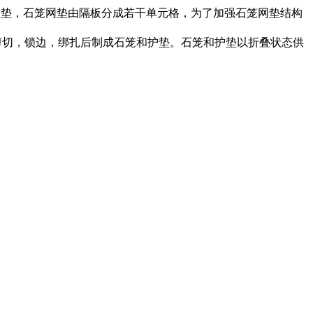
石笼和护垫，石笼网垫由隔板分成若干单元格，为了加强石笼网垫结构
，剪切，锁边，绑扎后制成石笼和护垫。石笼和护垫以折叠状态供