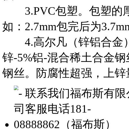
3.PVC包塑。包塑的厚
如：2.7mm包完后为3.7
4.高尔凡（锌铝合金
锌-5%铝-混合稀土合金钢
钢丝。防腐性超强，上锌量35